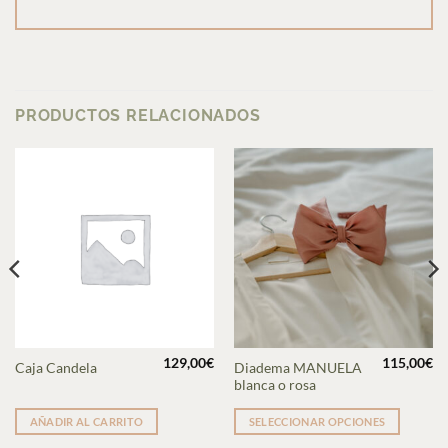
PRODUCTOS RELACIONADOS
129,00
€
115,00
€
Este
Diadema MANUELA
Caja Candela
blanca o rosa
producto
tiene
AÑADIR AL CARRITO
SELECCIONAR OPCIONES
múltiples